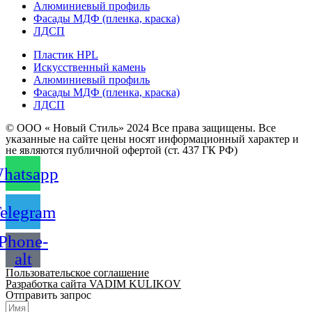
Алюминиевый профиль
Фасады МДФ (пленка, краска)
ЛДСП
Пластик HPL
Искусственный камень
Алюминиевый профиль
Фасады МДФ (пленка, краска)
ЛДСП
© ООО « Новый Стиль» 2024 Все права защищены. Все
указанные на сайте цены носят информационный характер и
не являются публичной офертой (ст. 437 ГК РФ)
hatsapp
elegram
Phone-
alt
Пользовательское соглашение
Разработка сайта VADIM KULIKOV
Отправить запрос