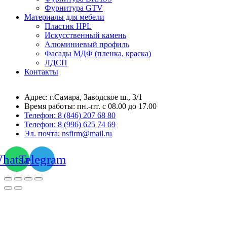
Фурнитура GTV
Материалы для мебели
Пластик HPL
Искусственный камень
Алюминиевый профиль
Фасады МДФ (пленка, краска)
ЛДСП
Контакты
Адрес: г.Самара,
Заводское ш., 3/1
Время работы:
пн.-пт. с 08.00 до 17.00
Телефон:
8 (846) 207 68 80
Телефон:
8 (996) 625 74 69
Эл. почта: nsfirm@mail.ru
hatsapp
Telegram