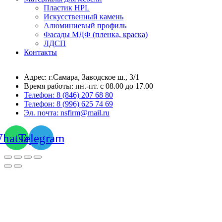
Пластик HPL
Искусственный камень
Алюминиевый профиль
Фасады МДФ (пленка, краска)
ЛДСП
Контакты
Адрес: г.Самара,
Заводское ш., 3/1
Время работы:
пн.-пт. с 08.00 до 17.00
Телефон:
8 (846) 207 68 80
Телефон:
8 (996) 625 74 69
Эл. почта: nsfirm@mail.ru
hatsapp
Telegram