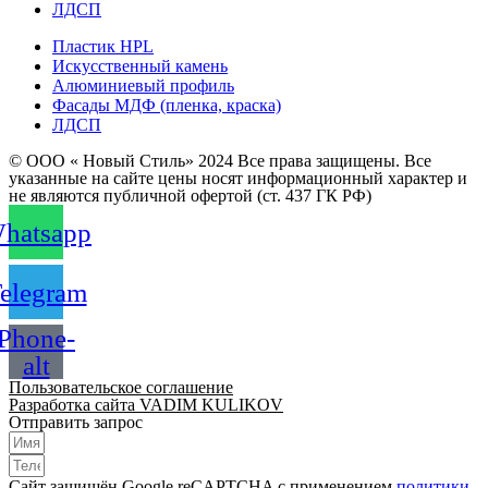
ЛДСП
Пластик HPL
Искусственный камень
Алюминиевый профиль
Фасады МДФ (пленка, краска)
ЛДСП
© ООО « Новый Стиль» 2024 Все права защищены. Все
указанные на сайте цены носят информационный характер и
не являются публичной офертой (ст. 437 ГК РФ)
hatsapp
elegram
Phone-
alt
Пользовательское соглашение
Разработка сайта VADIM KULIKOV
Отправить запрос
Сайт защищён Google reCAPTCHA с применением
политики