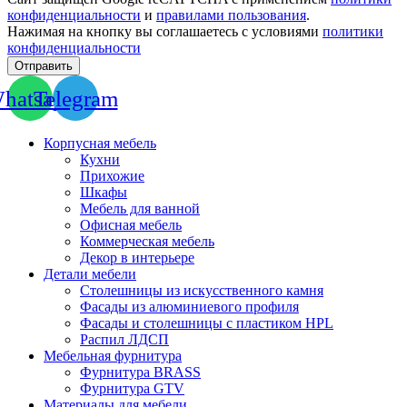
конфиденциальности
и
правилами пользования
.
Нажимая на кнопку вы соглашаетесь с условиями
политики
конфиденциальности
Отправить
hatsapp
Telegram
Корпусная мебель
Кухни
Прихожие
Шкафы
Мебель для ванной
Офисная мебель
Коммерческая мебель
Декор в интерьере
Детали мебели
Столешницы из искусственного камня
Фасады из алюминиевого профиля
Фасады и столешницы с пластиком HPL
Распил ЛДСП
Мебельная фурнитура
Фурнитура BRASS
Фурнитура GTV
Материалы для мебели