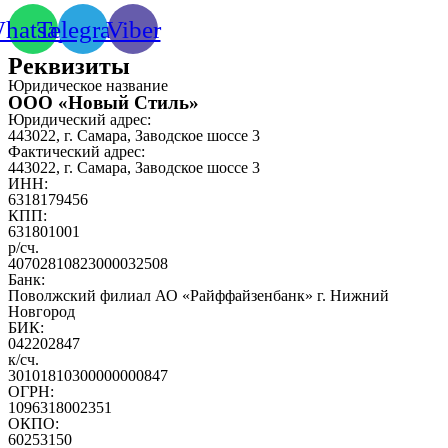
hatsapp
Telegram
Viber
Реквизиты
Юридическое название
ООО «Новый Стиль»
Юридический адрес:
443022, г. Самара, Заводское шоссе 3
Фактический адрес:
443022, г. Самара, Заводское шоссе 3
ИНН:
6318179456
КПП:
631801001
р/сч.
40702810823000032508
Банк:
Поволжский филиал АО «Райффайзенбанк» г. Нижний
Новгород
БИК:
042202847
к/сч.
30101810300000000847
ОГРН:
1096318002351
ОКПО:
60253150