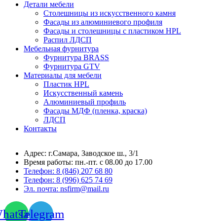
Детали мебели
Столешницы из искусственного камня
Фасады из алюминиевого профиля
Фасады и столешницы с пластиком HPL
Распил ЛДСП
Мебельная фурнитура
Фурнитура BRASS
Фурнитура GTV
Материалы для мебели
Пластик HPL
Искусственный камень
Алюминиевый профиль
Фасады МДФ (пленка, краска)
ЛДСП
Контакты
Адрес: г.Самара,
Заводское ш., 3/1
Время работы:
пн.-пт. с 08.00 до 17.00
Телефон:
8 (846) 207 68 80
Телефон:
8 (996) 625 74 69
Эл. почта: nsfirm@mail.ru
hatsapp
Telegram