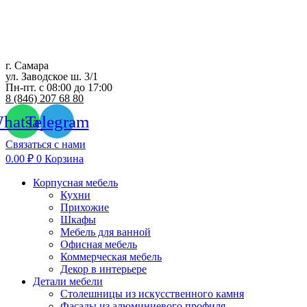
Перейти
к
содержимому
г. Самара
ул. Заводское ш. 3/1
Пн-пт. с 08:00 до 17:00
8 (846) 207 68 80
hatsapp
Telegram
Связаться с нами
0.00
₽
0
Корзина
Корпусная мебель
Кухни
Прихожие
Шкафы
Мебель для ванной
Офисная мебель
Коммерческая мебель
Декор в интерьере
Детали мебели
Столешницы из искусственного камня
Фасады из алюминиевого профиля