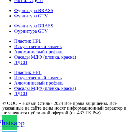
Распил ЛДСП
Фурнитура BRASS
Фурнитура GTV
Фурнитура BRASS
Фурнитура GTV
Пластик HPL
Искусственный камень
Алюминиевый профиль
Фасады МДФ (пленка, краска)
ЛДСП
Пластик HPL
Искусственный камень
Алюминиевый профиль
Фасады МДФ (пленка, краска)
ЛДСП
© ООО « Новый Стиль» 2024 Все права защищены. Все
указанные на сайте цены носят информационный характер и
не являются публичной офертой (ст. 437 ГК РФ)
hatsapp