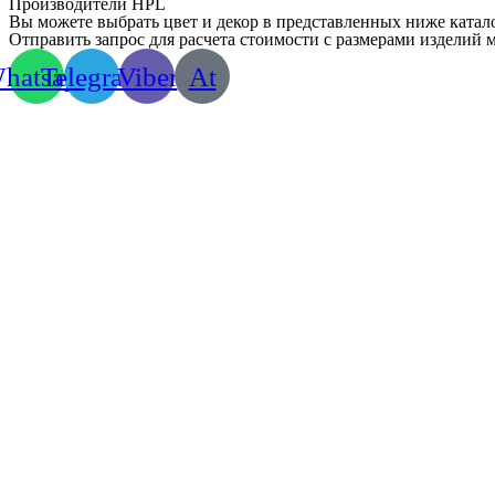
Производители HPL
Вы можете выбрать цвет и декор в представленных ниже катал
Отправить запрос для расчета стоимости с размерами изделий
hatsapp
Telegram
Viber
At