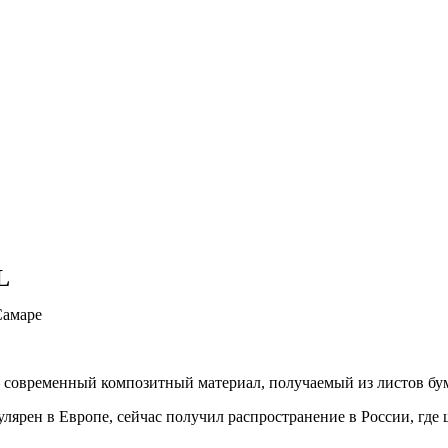
L
Самаре
я – современный композитный материал, получаемый из листов бу
лярен в Европе, сейчас получил распространение в России, где