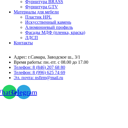
Фурнитура BRASS
Фурнитура GTV
Материалы для мебели
Пластик HPL
Искусственный камень
Алюминиевый профиль
Фасады МДФ (пленка, краска)
ЛДСП
Контакты
Адрес: г.Самара,
Заводское ш., 3/1
Время работы:
пн.-пт. с 08.00 до 17.00
Телефон:
8 (846) 207 68 80
Телефон:
8 (996) 625 74 69
Эл. почта: nsfirm@mail.ru
hatsapp
Telegram