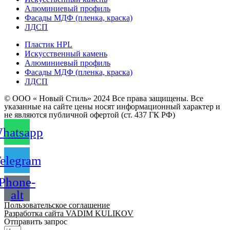
Алюминиевый профиль
Фасады МДФ (пленка, краска)
ЛДСП
Пластик HPL
Искусственный камень
Алюминиевый профиль
Фасады МДФ (пленка, краска)
ЛДСП
© ООО « Новый Стиль» 2024 Все права защищены. Все
указанные на сайте цены носят информационный характер и
не являются публичной офертой (ст. 437 ГК РФ)
hatsapp
elegram
Phone-
alt
Пользовательское соглашение
Разработка сайта VADIM KULIKOV
Отправить запрос