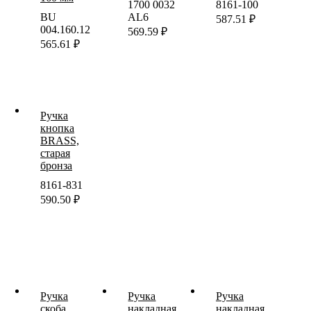
1700 0032
8161-100
BU
AL6
587.51
₽
004.160.12
569.59
₽
565.61
₽
Ручка
кнопка
BRASS,
старая
бронза
8161-831
590.50
₽
Ручка
Ручка
Ручка
скоба
накладная
накладная