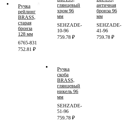
глянцевый
античная
Ручка
хром 96
бронза 96
рейлинг
мм
мм
BRASS,
старая
SEHZADE-
SEHZADE-
бронза
10-96
41-96
128 мм
759.78
₽
759.78
₽
6765-831
752.81
₽
Ручка
скоба
BRASS,
глянцевый
никель 96
мм
SEHZADE-
51-96
759.78
₽