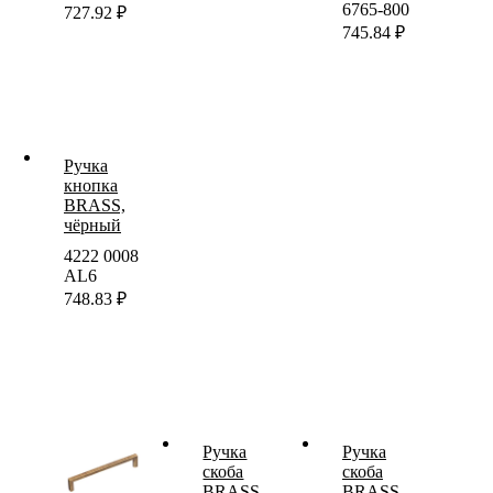
6765-800
727.92
₽
745.84
₽
Ручка
кнопка
BRASS,
чёрный
4222 0008
AL6
748.83
₽
Ручка
Ручка
скоба
скоба
BRASS,
BRASS,