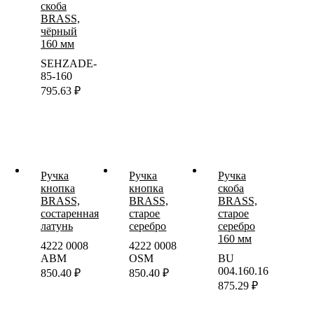
скоба
BRASS,
чёрный
160 мм
SEHZADE-
85-160
795.63
₽
Ручка
Ручка
Ручка
кнопка
кнопка
скоба
BRASS,
BRASS,
BRASS,
состаренная
старое
старое
латунь
серебро
серебро
160 мм
4222 0008
4222 0008
ABM
OSM
BU
004.160.16
850.40
₽
850.40
₽
875.29
₽