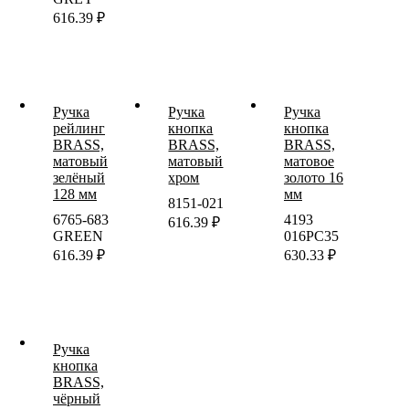
616.39
₽
Ручка
Ручка
Ручка
рейлинг
кнопка
кнопка
BRASS,
BRASS,
BRASS,
матовый
матовый
матовое
зелёный
хром
золото 16
128 мм
мм
8151-021
6765-683
4193
616.39
₽
GREEN
016PC35
616.39
₽
630.33
₽
Ручка
кнопка
BRASS,
чёрный