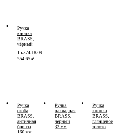
Ручка
кнопка
BRASS,
чёрный
15.374.18.09
554.65
₽
Ручка
Ручка
Ручка
скоба
накладная
кнопка
BRASS,
BRASS,
BRASS,
античная
чёрный
глянцевое
бронза
32 мм
золото
160 мм