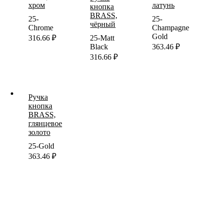
хром
латунь
кнопка
BRASS,
25-
25-
чёрный
Chrome
Champagne
Gold
25-Matt
316.66
₽
Black
363.46
₽
316.66
₽
Ручка
кнопка
BRASS,
глянцевое
золото
25-Gold
363.46
₽