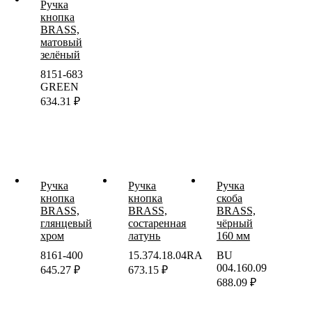
Ручка
кнопка
BRASS,
матовый
зелёный
8151-683
GREEN
634.31
₽
Ручка
Ручка
Ручка
кнопка
кнопка
скоба
BRASS,
BRASS,
BRASS,
глянцевый
состаренная
чёрный
хром
латунь
160 мм
8161-400
15.374.18.04RA
BU
004.160.09
645.27
₽
673.15
₽
688.09
₽