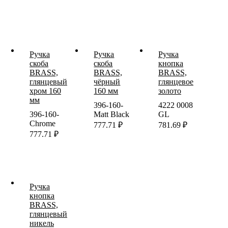
Ручка
Ручка
Ручка
скоба
скоба
кнопка
BRASS,
BRASS,
BRASS,
глянцевый
чёрный
глянцевое
хром 160
160 мм
золото
мм
396-160-
4222 0008
396-160-
Matt Black
GL
Chrome
777.71
₽
781.69
₽
777.71
₽
Ручка
кнопка
BRASS,
глянцевый
никель