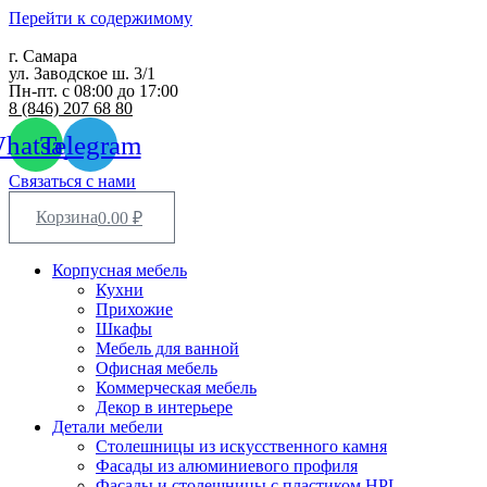
Перейти к содержимому
г. Самара
ул. Заводское ш. 3/1
Пн-пт. с 08:00 до 17:00
8 (846) 207 68 80
hatsapp
Telegram
Связаться с нами
Корзина
0.00
₽
Корпусная мебель
Кухни
Прихожие
Шкафы
Мебель для ванной
Офисная мебель
Коммерческая мебель
Декор в интерьере
Детали мебели
Столешницы из искусственного камня
Фасады из алюминиевого профиля
Фасады и столешницы с пластиком HPL