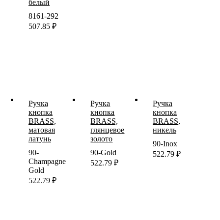
белый
8161-292
507.85
₽
Ручка
Ручка
Ручка
кнопка
кнопка
кнопка
BRASS,
BRASS,
BRASS,
матовая
глянцевое
никель
латунь
золото
90-Inox
90-
90-Gold
522.79
₽
Champagne
522.79
₽
Gold
522.79
₽