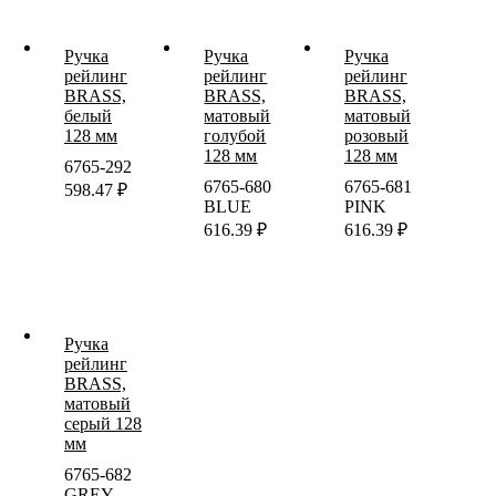
Ручка
Ручка
Ручка
рейлинг
рейлинг
рейлинг
BRASS,
BRASS,
BRASS,
белый
матовый
матовый
128 мм
голубой
розовый
128 мм
128 мм
6765-292
6765-680
6765-681
598.47
₽
BLUE
PINK
616.39
₽
616.39
₽
Ручка
рейлинг
BRASS,
матовый
серый 128
мм
6765-682
GREY