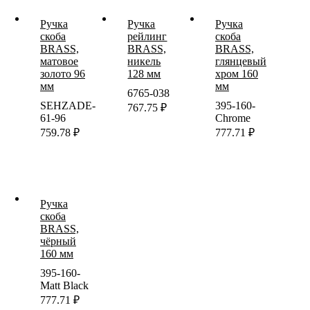
Ручка
Ручка
Ручка
скоба
рейлинг
скоба
BRASS,
BRASS,
BRASS,
матовое
никель
глянцевый
золото 96
128 мм
хром 160
мм
мм
6765-038
SEHZADE-
395-160-
767.75
₽
61-96
Chrome
759.78
₽
777.71
₽
Ручка
скоба
BRASS,
чёрный
160 мм
395-160-
Matt Black
777.71
₽