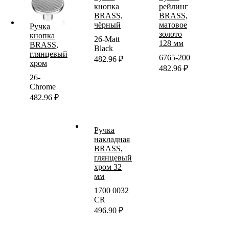
кнопка
рейлинг
BRASS,
BRASS,
чёрный
матовое
Ручка
золото
кнопка
26-Matt
128 мм
BRASS,
Black
глянцевый
6765-200
482.96
₽
хром
482.96
₽
26-
Chrome
482.96
₽
Ручка
накладная
BRASS,
глянцевый
хром 32
мм
1700 0032
CR
496.90
₽