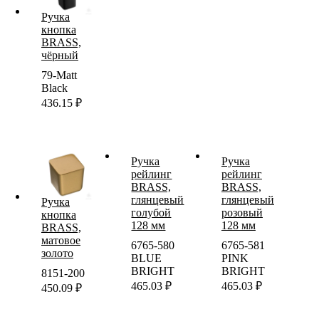
Ручка
кнопка
BRASS,
чёрный
79-Matt
Black
436.15
₽
Ручка
Ручка
рейлинг
рейлинг
BRASS,
BRASS,
глянцевый
глянцевый
Ручка
голубой
розовый
кнопка
128 мм
128 мм
BRASS,
матовое
6765-580
6765-581
золото
BLUE
PINK
BRIGHT
BRIGHT
8151-200
465.03
₽
465.03
₽
450.09
₽