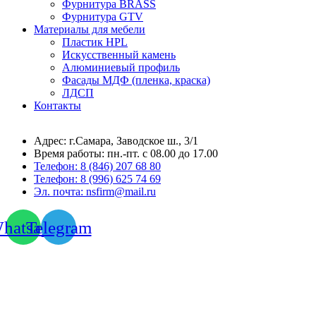
Фурнитура BRASS
Фурнитура GTV
Материалы для мебели
Пластик HPL
Искусственный камень
Алюминиевый профиль
Фасады МДФ (пленка, краска)
ЛДСП
Контакты
Адрес: г.Самара,
Заводское ш., 3/1
Время работы:
пн.-пт. с 08.00 до 17.00
Телефон:
8 (846) 207 68 80
Телефон:
8 (996) 625 74 69
Эл. почта: nsfirm@mail.ru
hatsapp
Telegram