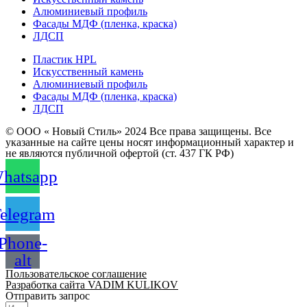
Алюминиевый профиль
Фасады МДФ (пленка, краска)
ЛДСП
Пластик HPL
Искусственный камень
Алюминиевый профиль
Фасады МДФ (пленка, краска)
ЛДСП
© ООО « Новый Стиль» 2024 Все права защищены. Все
указанные на сайте цены носят информационный характер и
не являются публичной офертой (ст. 437 ГК РФ)
hatsapp
elegram
Phone-
alt
Пользовательское соглашение
Разработка сайта VADIM KULIKOV
Отправить запрос