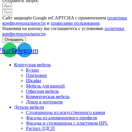
Отправить запрос
Сайт защищён Google reCAPTCHA с применением
политики
конфиденциальности
и
правилами пользования
.
Нажимая на кнопку вы соглашаетесь с условиями
политики
конфиденциальности
Отправить
hatsapp
Telegram
Корпусная мебель
Кухни
Прихожие
Шкафы
Мебель для ванной
Офисная мебель
Коммерческая мебель
Декор в интерьере
Детали мебели
Столешницы из искусственного камня
Фасады из алюминиевого профиля
Фасады и столешницы с пластиком HPL
Распил ЛДСП