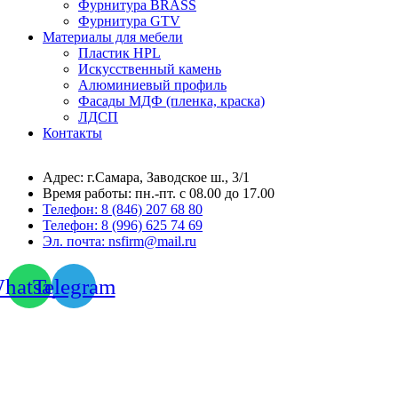
Фурнитура BRASS
Фурнитура GTV
Материалы для мебели
Пластик HPL
Искусственный камень
Алюминиевый профиль
Фасады МДФ (пленка, краска)
ЛДСП
Контакты
Адрес: г.Самара,
Заводское ш., 3/1
Время работы:
пн.-пт. с 08.00 до 17.00
Телефон:
8 (846) 207 68 80
Телефон:
8 (996) 625 74 69
Эл. почта: nsfirm@mail.ru
hatsapp
Telegram