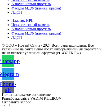
Алюминиевый профиль
Фасады МДФ (пленка, краска)
ЛДСП
Пластик HPL
Искусственный камень
Алюминиевый профиль
Фасады МДФ (пленка, краска)
ЛДСП
© ООО « Новый Стиль» 2024 Все права защищены. Все
указанные на сайте цены носят информационный характер и
не являются публичной офертой (ст. 437 ГК РФ)
hatsapp
elegram
Phone-
alt
Пользовательское соглашение
Разработка сайта VADIM KULIKOV
Отправить запрос