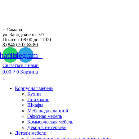
Перейти
к
содержимому
г. Самара
ул. Заводское ш. 3/1
Пн-пт. с 08:00 до 17:00
8 (846) 207 68 80
atsapp
Telegram
Связаться с нами
0.00
₽
0
Корзина
Корпусная мебель
Кухни
Прихожие
Шкафы
Мебель для ванной
Офисная мебель
Коммерческая мебель
Декор в интерьере
Детали мебели
Столешницы из искусственного камня