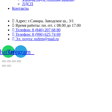
ЛДСП
Контакты
Адрес: г.Самара,
Заводское ш., 3/1
Время работы:
пн.-пт. с 08.00 до 17.00
Телефон:
8 (846) 207 68 80
Телефон:
8 (996) 625 74 69
Эл. почта: nsfirm@mail.ru
atsapp
Telegram