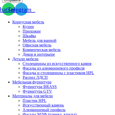
Отправить
atsapp
Telegram
Корпусная мебель
Кухни
Прихожие
Шкафы
Мебель для ванной
Офисная мебель
Коммерческая мебель
Декор в интерьере
Детали мебели
Столешницы из искусственного камня
Фасады из алюминиевого профиля
Фасады и столешницы с пластиком HPL
Распил ЛДСП
Мебельная фурнитура
Фурнитура BRASS
Фурнитура GTV
Материалы для мебели
Пластик HPL
Искусственный камень
Алюминиевый профиль
Фасады МДФ (пленка, краска)