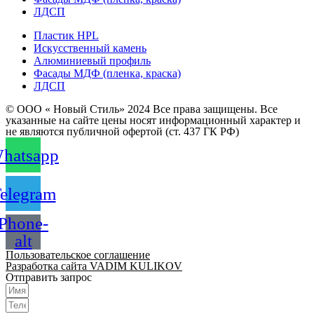
ЛДСП
Пластик HPL
Искусственный камень
Алюминиевый профиль
Фасады МДФ (пленка, краска)
ЛДСП
© ООО « Новый Стиль» 2024 Все права защищены. Все
указанные на сайте цены носят информационный характер и
не являются публичной офертой (ст. 437 ГК РФ)
hatsapp
elegram
Phone-
alt
Пользовательское соглашение
Разработка сайта VADIM KULIKOV
Отправить запрос