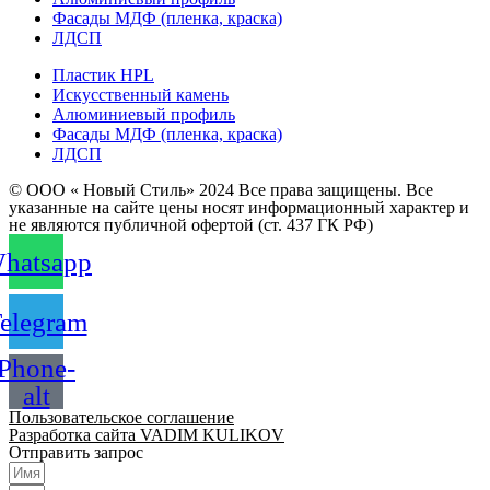
Фасады МДФ (пленка, краска)
ЛДСП
Пластик HPL
Искусственный камень
Алюминиевый профиль
Фасады МДФ (пленка, краска)
ЛДСП
© ООО « Новый Стиль» 2024 Все права защищены. Все
указанные на сайте цены носят информационный характер и
не являются публичной офертой (ст. 437 ГК РФ)
hatsapp
elegram
Phone-
alt
Пользовательское соглашение
Разработка сайта VADIM KULIKOV
Отправить запрос