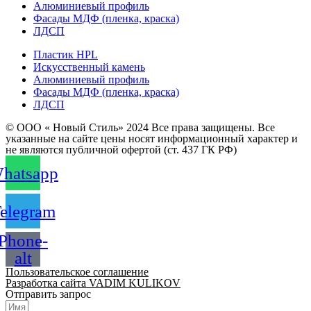
Алюминиевый профиль
Фасады МДФ (пленка, краска)
ЛДСП
Пластик HPL
Искусственный камень
Алюминиевый профиль
Фасады МДФ (пленка, краска)
ЛДСП
© ООО « Новый Стиль» 2024 Все права защищены. Все
указанные на сайте цены носят информационный характер и
не являются публичной офертой (ст. 437 ГК РФ)
hatsapp
elegram
Phone-
alt
Пользовательское соглашение
Разработка сайта VADIM KULIKOV
Отправить запрос