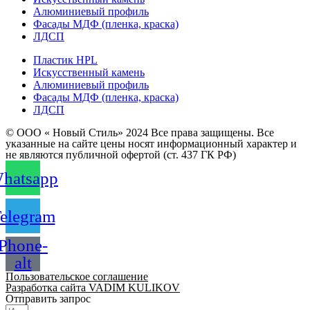
Алюминиевый профиль
Фасады МДФ (пленка, краска)
ЛДСП
Пластик HPL
Искусственный камень
Алюминиевый профиль
Фасады МДФ (пленка, краска)
ЛДСП
© ООО « Новый Стиль» 2024 Все права защищены. Все
указанные на сайте цены носят информационный характер и
не являются публичной офертой (ст. 437 ГК РФ)
hatsapp
elegram
Phone-
alt
Пользовательское соглашение
Разработка сайта VADIM KULIKOV
Отправить запрос