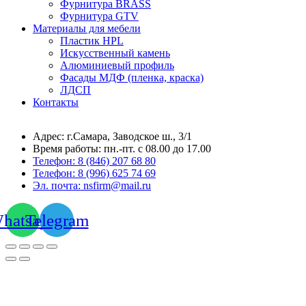
Фурнитура BRASS
Фурнитура GTV
Материалы для мебели
Пластик HPL
Искусственный камень
Алюминиевый профиль
Фасады МДФ (пленка, краска)
ЛДСП
Контакты
Адрес: г.Самара,
Заводское ш., 3/1
Время работы:
пн.-пт. с 08.00 до 17.00
Телефон:
8 (846) 207 68 80
Телефон:
8 (996) 625 74 69
Эл. почта: nsfirm@mail.ru
hatsapp
Telegram