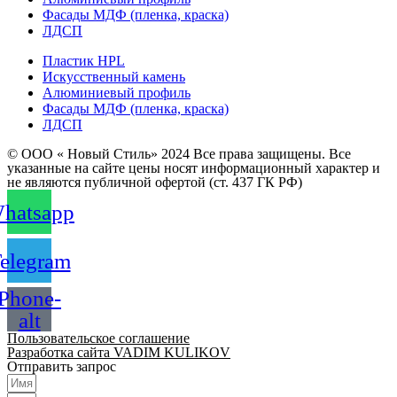
Фасады МДФ (пленка, краска)
ЛДСП
Пластик HPL
Искусственный камень
Алюминиевый профиль
Фасады МДФ (пленка, краска)
ЛДСП
© ООО « Новый Стиль» 2024 Все права защищены. Все
указанные на сайте цены носят информационный характер и
не являются публичной офертой (ст. 437 ГК РФ)
hatsapp
elegram
Phone-
alt
Пользовательское соглашение
Разработка сайта VADIM KULIKOV
Отправить запрос